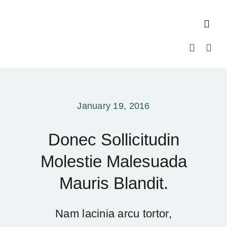
Skip
to
Toggl
content
Navig
Home
About Us
January 19, 2016
Our Pastor
Donec Sollicitudin
Molestie Malesuada
Ministries
Mauris Blandit.
Events
Nam lacinia arcu tortor,